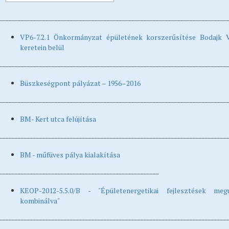
__________________________________________________________________________
VP6-7.2.1 Önkormányzat épületének korszerűsítése Bodajk V
keretein belül
__________________________________________________________________________
Büszkeségpont pályázat – 1956–2016
__________________________________________________________________________
BM- Kert utca felújítása
__________________________________________________________________________
BM - műfüves pálya kialakítása
____________________________________________________
KEOP-2012-5.5.0/B - "Épületenergetikai fejlesztések megú
kombinálva"
__________________________________________________________________________