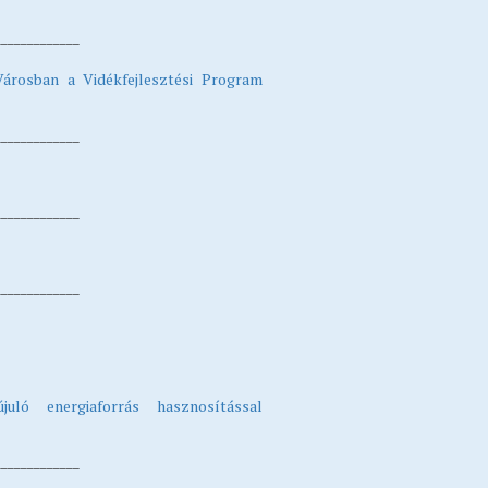
_____________
árosban a Vidékfejlesztési Program
_____________
_____________
_____________
juló energiaforrás hasznosítással
_____________