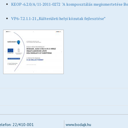
KEOP-6.2.0/A/11-2011-0272 "A komposztálás megismertetése Bo
VP6-7.2.1.1-21 „Külterületi helyi közutak fejlesztése”
elefon:
22/410-001
www.bodajk.hu