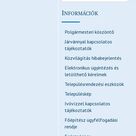
I
NFORMÁCIÓK
Polgármesteri köszöntő
Járvánnyal kapcsolatos
tájékoztatók
Közvilágítás hibabejelentés
Elektronikus ügyintézés és
letölthető kérelmek
Településrendezési eszközök
Településkép
Ivóvízzel kapcsolatos
tájékoztatók
Főépítész ügyfélfogadási
rendje