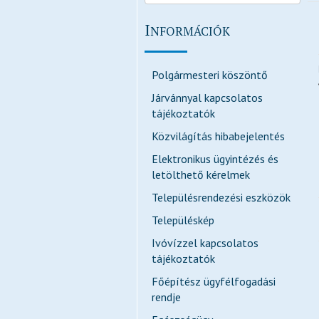
I
NFORMÁCIÓK
Polgármesteri köszöntő
Járvánnyal kapcsolatos
tájékoztatók
Közvilágítás hibabejelentés
Elektronikus ügyintézés és
letölthető kérelmek
Településrendezési eszközök
Településkép
Ivóvízzel kapcsolatos
tájékoztatók
Főépítész ügyfélfogadási
rendje