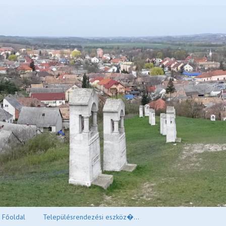
Főoldal
Településrendezési eszköz�...