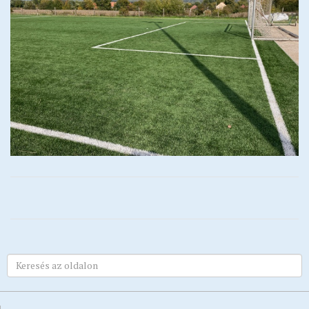
Testvérvárosok
Rendőrség
Közművelődés
Tervek, koncepciók, stratégiák, programok
Befektetőbarát Település
BSE
Közérdekű adatok megismerése
Impresszum