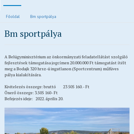
Polgármesteri köszöntő
Főoldal
Bm sportpálya
Járvánnyal kapcsolatos tájékoztatók
Bm sportpálya
Közvilágítás hibabejelentés
Elektronikus ügyintézés és letölthető kérelmek
Településrendezési eszközök
A Belügyminisztérium az önkormányzati feladatellátást szolgáló
Településkép
fejlesztések támogatása jogcímen 20.000.000 Ft támogatást ítélt
meg a Bodajk 320 hrsz-ú ingatlanon (Sportcentrum) műfüves
Ivóvízzel kapcsolatos tájékoztatók
pálya kialakítására.
Főépítész ügyfélfogadási rendje
Kivitelezés összege: bruttó 23 505 160. - Ft
Egészségügy
Önerő összege: 3.505 160- Ft
Egyházak
Befejezés ideje: 2022. április 20.
Idősek otthona
Oktatás, nevelés
Vendéglátás
Civil oldalak