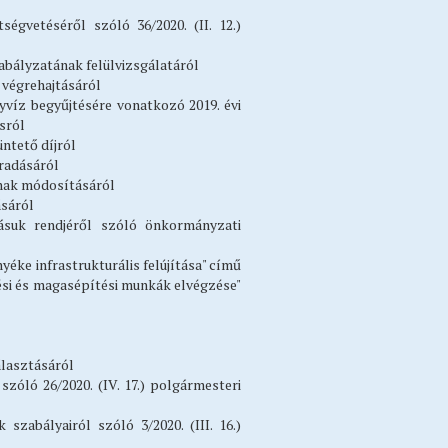
égvetéséről szóló 36/2020. (II. 12.)
abályzatának felülvizsgálatáról
k végrehajtásáról
víz begyűjtésére vonatkozó 2019. évi
ásról
üntető díjról
aradásáról
tának módosításáról
tásáról
suk rendjéről szóló önkormányzati
éke infrastrukturális felújítása" című
ési és magasépítési munkák elvégzése"
álasztásáról
zóló 26/2020. (IV. 17.) polgármesteri
zabályairól szóló 3/2020. (III. 16.)