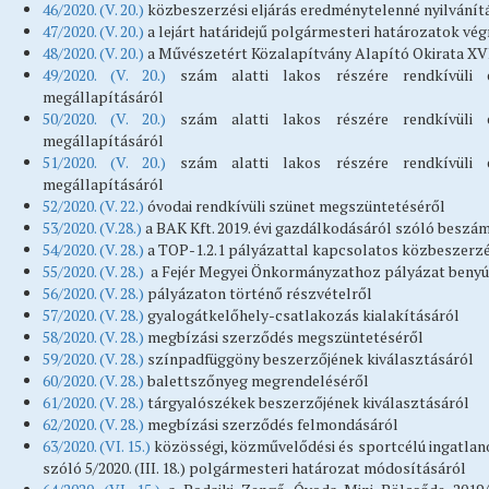
46/2020. (V. 20.)
közbeszerzési eljárás eredménytelenné nyilvánít
47/2020. (V. 20.)
a lejárt határidejű polgármesteri határozatok vé
48/2020. (V. 20.)
a Művészetért Közalapítvány Alapító Okirata XV
49/2020. (V. 20.)
szám alatti lakos részére rendkívüli es
megállapításáról
50/2020. (V. 20.)
szám alatti lakos részére rendkívüli es
megállapításáról
51/2020. (V. 20.)
szám alatti lakos részére rendkívüli es
megállapításáról
52/2020. (V. 22.)
óvodai rendkívüli szünet megszüntetéséről
53/2020. (V.28.)
a BAK Kft. 2019. évi gazdálkodásáról szóló beszá
54/2020. (V. 28.)
a TOP-1.2.1 pályázattal kapcsolatos közbeszerz
55/2020. (V. 28.)
a Fejér Megyei Önkormányzathoz pályázat benyú
56/2020. (V. 28.)
pályázaton történő részvételről
57/2020. (V. 28.)
gyalogátkelőhely-csatlakozás kialakításáról
58/2020. (V. 28.)
megbízási szerződés megszüntetéséről
59/2020. (V. 28.)
színpadfüggöny beszerzőjének kiválasztásáról
60/2020. (V. 28.)
balettszőnyeg megrendeléséről
61/2020. (V. 28.)
tárgyalószékek beszerzőjének kiválasztásáról
62/2020. (V. 28.)
megbízási szerződés felmondásáról
63/2020. (VI. 15.)
közösségi, közművelődési és sportcélú ingatlano
szóló 5/2020. (III. 18.) polgármesteri határozat módosításáról