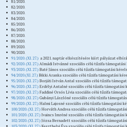
81/2020.
82/2020.
83/2020.
84/2020.
85/2020.
86/2020.
87/2020.
88/2020.
89/2020.
90/2020.
91/2020. (XI. 27.)
a 2021. naptár elkészítésére kiírt pályázat elbír
92/2020. (XI. 27.)
Almádi Istvánné szociális célú tűzifa támogatási
93/2020. (XI. 27.)
Baté János szociális célú tűzifa támogatási kére
94/2020.(XI. 27.)
Bikki Aranka szociális célú tűzifa támogatási ké
95/2020. (XI. 27.)
Borjáti István Antal szociális célú tűzifa támog
96/2020. (XI. 27.)
Erdélyi Antalné szociális célú tűzifa támogatási
97/2020. (XI. 27.)
Faddiné Orsós Lívia szociális célú tűzifa támoga
98/2020. (XI. 27.)
Gubányi Lászlóné szociális célú tűzifa támogatá
99/2020. (XI. 27.)
Halmi Lajosné szociális célú tűzifa támogatási k
100/2020. (XI. 27.)
Horváth Andrea szociális célú tűzifa támogatás
101/2020. (XI. 27.)
Ivaincs Imréné szociális célú tűzifa támogatási
102/2020. (XI. 27.)
Józsa Bernadett szociális célú tűzifa támogatás
103/2020. (XI. 27.)
Keszthelyi Éva szociális célú tűzifa támogatási