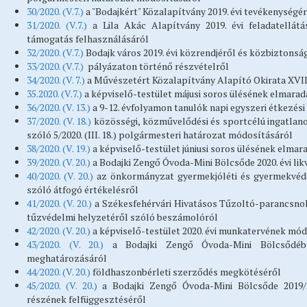
30/2020. (V.7.)
a "Bodajkért" Közalapítvány 2019. évi tevékenység
31/2020. (V.7.)
a Lila Akác Alapítvány 2019. évi feladatellátá
támogatás felhasználásáról
32/2020. (V.7.)
Bodajk város 2019. évi közrendjéről és közbiztons
33/2020. (V.7.)
pályázaton történő részvételről
34/2020. (V. 7.)
a Művészetért Közalapítvány Alapító Okirata XVI
35.2020. (V.7.)
a képviselő-testület májusi soros ülésének elmara
36/2020. (V. 13.)
a 9-12. évfolyamon tanulók napi egyszeri étkezési
37/2020. (V. 18.)
közösségi, közművelődési és sportcélú ingatlano
szóló 5/2020. (III. 18.) polgármesteri határozat módosításáról
38/2020. (V. 19.)
a képviselő-testület júniusi soros ülésének elma
39/2020. (V. 20.)
a Bodajki Zengő Óvoda-Mini Bölcsőde 2020. évi likv
40/2020. (V. 20.)
az önkormányzat gyermekjóléti és gyermekvédelm
szóló átfogó értékelésről
41/2020. (V. 20.)
a Székesfehérvári Hivatásos Tűzoltó-parancsnok
tűzvédelmi helyzetéről szóló beszámolóról
42/2020. (V. 20.)
a képviselő-testület 2020. évi munkatervének mó
43/2020. (V. 20.)
a Bodajki Zengő Óvoda-Mini Bölcsődéb
meghatározásáról
44/2020. (V. 20.)
földhaszonbérleti szerződés megkötéséről
45/2020. (V. 20.)
a Bodajki Zengő Óvoda-Mini Bölcsőde 2019/
részének felfüggesztéséről