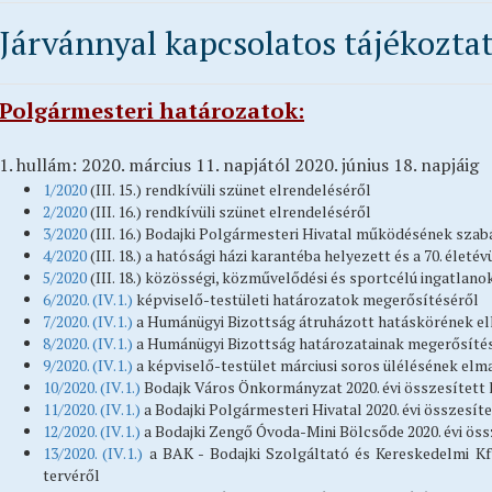
Járvánnyal kapcsolatos tájékozta
Polgármesteri határozatok:
1. hullám: 2020. március 11. napjától 2020. június 18. napjáig
1/2020
(III. 15.) rendkívüli szünet elrendeléséről
2/2020
(III. 16.) rendkívüli szünet elrendeléséről
3/2020
(III. 16.) Bodajki Polgármesteri Hivatal működésének szab
4/2020
(III. 18.) a hatósági házi karantéba helyezett és a 70. éle
5/2020
(III. 18.) közösségi, közművelődési és sportcélú ingatlano
6/2020. (IV.1.)
képviselő-testületi határozatok megerősítéséről
7/2020. (IV.1.)
a Humánügyi Bizottság átruházott hatáskörének el
8/2020. (IV.1.)
a Humánügyi Bizottság határozatainak megerősíté
9/2020. (IV.1.)
a képviselő-testület márciusi soros ülélésének el
10/2020. (IV.1.)
Bodajk Város Önkormányzat 2020. évi összesített
11/2020. (IV.1.)
a Bodajki Polgármesteri Hivatal 2020. évi összesít
12/2020. (IV.1.)
a Bodajki Zengő Óvoda-Mini Bölcsőde 2020. évi ös
13/2020. (IV.1.)
a BAK - Bodajki Szolgáltató és Kereskedelmi Kft
tervéről