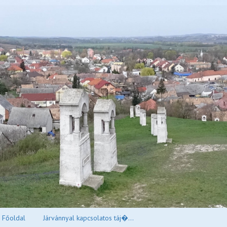
Főoldal
Járvánnyal kapcsolatos táj�...