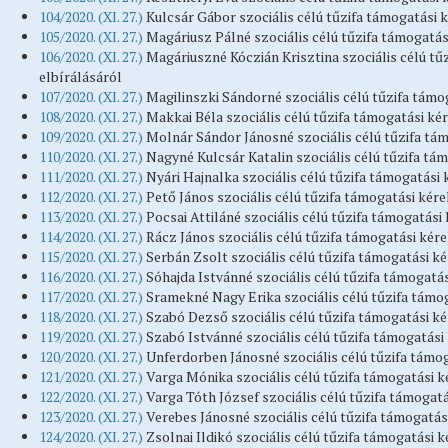
104/2020. (XI. 27.)
Kulcsár Gábor szociális célú tűzifa támogatási
105/2020. (XI. 27.)
Magáriusz Pálné szociális célú tűzifa támogatá
106/2020. (XI. 27.)
Magáriuszné Kóczián Krisztina szociális célú t
elbírálásáról
107/2020. (XI. 27.)
Magilinszki Sándorné szociális célú tűzifa tám
108/2020. (XI. 27.)
Makkai Béla szociális célú tűzifa támogatási k
109/2020. (XI. 27.)
Molnár Sándor Jánosné szociális célú tűzifa tá
110/2020. (XI. 27.)
Nagyné Kulcsár Katalin szociális célú tűzifa tá
111/2020. (XI. 27.)
Nyári Hajnalka szociális célú tűzifa támogatási
112/2020. (XI. 27.)
Pető János szociális célú tűzifa támogatási kér
113/2020. (XI. 27.)
Pocsai Attiláné szociális célú tűzifa támogatás
114/2020. (XI. 27.)
Rácz János szociális célú tűzifa támogatási kér
115/2020. (XI. 27.)
Serbán Zsolt szociális célú tűzifa támogatási k
116/2020. (XI. 27.)
Sóhajda Istvánné szociális célú tűzifa támogatá
117/2020. (XI. 27.)
Sramekné Nagy Erika szociális célú tűzifa támo
118/2020. (XI. 27.)
Szabó Dezső szociális célú tűzifa támogatási k
119/2020. (XI. 27.)
Szabó Istvánné szociális célú tűzifa támogatás
120/2020. (XI. 27.)
Unferdorben Jánosné szociális célú tűzifa támo
121/2020. (XI. 27.)
Varga Mónika szociális célú tűzifa támogatási 
122/2020. (XI. 27.)
Varga Tóth József szociális célú tűzifa támogat
123/2020. (XI. 27.)
Verebes Jánosné szociális célú tűzifa támogatá
124/2020. (XI. 27.)
Zsolnai Ildikó szociális célú tűzifa támogatási