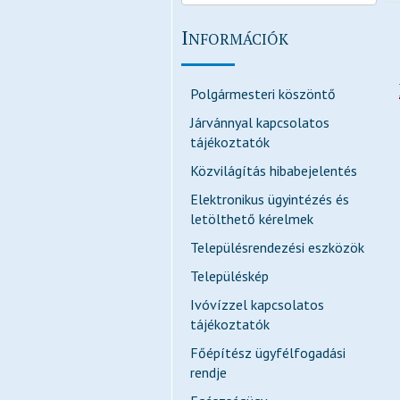
I
NFORMÁCIÓK
Polgármesteri köszöntő
Járvánnyal kapcsolatos
tájékoztatók
Közvilágítás hibabejelentés
Elektronikus ügyintézés és
letölthető kérelmek
Településrendezési eszközök
Településkép
Ivóvízzel kapcsolatos
tájékoztatók
Főépítész ügyfélfogadási
rendje