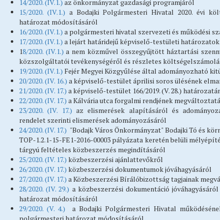
14/2020. (IV.1.)
az önkormányzat gazdasági programjáról
15/2020. (IV.1.)
a Bodajki Polgármesteri Hivatal 2020. évi költs
határozat módosításáról
16/2020. (IV.1.)
a polgármesteri hivatal szervezeti és működési sz
17/2020. (IV.1.)
a lejárt határidejű képviselő-testületi határozato
1
8/2020. (IV.1.)
a nem közművel összegyűjtött háztartási szenny
közszolgáltatói tevékenységéről és részletes költségelszámol
19/2020. (IV.1.)
Fejér Megyei Közgyűlése által adományozható kit
20/2020. (IV. 16.)
a képviselő-testület áprilisi soros ülésének elm
21/2020. (IV. 17.)
a képviselő-testület 166/2019. (V. 28.) határoza
22/2020. (IV. 17.)
a Kálvária utca forgalmi rendjének megváltozta
23/2020. (IV. 17.)
az elismerések alapításáról és adományozá
rendelet szerinti elismerések adományozásáról
24/2020. (IV. 17.)
"Bodajk Város Önkormányzat" Bodajki Tó és körny
TOP-1.2.1-15-FE1-2016-00003 pályázata keretén belüli mélyépít
tárgyú feltételes közbeszerzés megindításáról
25/2020. (IV. 17.)
közbeszerzési ajánlattevőkről
26/2020. (IV. 17.)
közbeszerzési dokumentumok jóváhagyásáról
27/2020. (IV. 17.)
a Közbeszerzési Bírálóbizottság tagjainak megv
28/2020. (IV. 29.)
a közbeszerzési dokumentáció jóváhagyásáról s
határozat módosításáról
29/2020. (V. 4.)
a Bodajki Polgármesteri Hivatal működésének s
polgármesteri határozat módosításáról