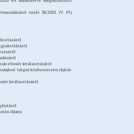
2020. évi munkaterve meghatározott
lmaradásáról szóló 38/2020. (V. 19.)
ódosításáról
 gyakorlásáról
yezéséről
gadásáról
aki ellenőr kiválasztásáról
dajkon" tárgyú közbeszerzési eljárás
enőr kiválasztásáról
gálatáról
atási díjaira