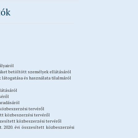
tók
ályairól
tévüket betöltött személyek ellátásáról
k látogatása és használata tilalmáról
látásáról
séről
maradásáról
 közbeszerzési tervéről
ett közbeszerzési tervéről
szesített közbeszerzési tervéről
. 2020. évi összesített közbeszerzési