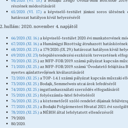
64/2020. (VI. 15.)
a Bodajki Zengő Óvoda-Mini Bölcsőde 2019/
részének módosításáról
65/2020. (VI. 17.)
a képviselő-testület júniusi soros ülésének e
határozat hatályon kívül helyezéséről
2. hullám: 2020. november 4. napjától
66/2020. (XI. 16.)
a képviselő-testület 2020. évi munkatervének m
67/2020. (XI. 16.)
a Humánügyi Bizottság átruhazott hatáskörének
68/2020. (XI. 23.)
a 179/2020. (IX. 29.) határozat hatályon kívül hel
69/2020. (XI. 23)
településrendezési eszközök tervezetének elfo
70/2020. (XI. 25
.) az MFP-FOB/2019. számú pályázat kapcsán műsz
71/2020. (XI. 25.)
az MFP-FOB/2019. számú "Óvodatető felújítása Bo
nyertes ajánlattevőjének kiválasztásáról
72/2020. (XI. 25.)
a TOP-1.4.1 számú pályázat kapcsán műszaki ell
73/2020. (XI. 25.)
Bodajk, Semmelweis utcai árok lefedéséről
74/2020. (XI. 25.)
ingatlanhasználati szerződés elfogadásáról
75/2020. (XI. 25.)
folyószámla-hitel felvételéről
76/2020. (XI. 25.)
a köztemetőről szóló rendelet díjainak felülvizs
77/2020. (XI. 25.)
a Bodajki Polgármesteri Hivatal 2021. évi szolgált
78/2020. (XI. 25.)
a NÉBIH által lefolytatott ellenőrzésről
79/2020.
80/2020.