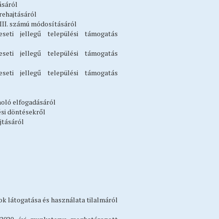
ásáról
grehajtásáról
III. számú módosításáról
eti jellegű települési támogatás
eti jellegű települési támogatás
eti jellegű települési támogatás
moló elfogadásáról
ési döntésekről
jtásáról
k látogatása és használata tilalmáról