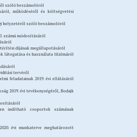
éről szóló beszámolóról
sáról, működéséről és költségvetési
ági helyzetéről szóló beszámolóról
II. számú módosításáról
dásáról
 térítési díjának megállapotásáról
k látogatása és használata tilalmáról
radásáról
iditási tervéről
i feladatainak 2019. évi ellátásáról
ság 2019. évi tevékenységéről, Bodajk
dosításáról
en indítható csoportok számának
2020. évi munkaterve meghatározott