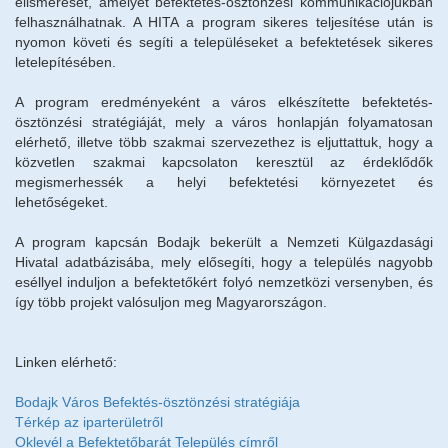
elismerését, amelyet befektetés-ösztönzési kommunikációjukban
felhasználhatnak. A HITA a program sikeres teljesítése után is
Testvérvárosok
nyomon követi és segíti a településeket a befektetések sikeres
Rendőrség
letelepítésében.
Közművelődés
A program eredményeként a város elkészítette befektetés-
Tervek, koncepciók, stratégiák, programok
ösztönzési stratégiáját, mely a város honlapján folyamatosan
elérhető, illetve több szakmai szervezethez is eljuttattuk, hogy a
Befektetőbarát Település
közvetlen szakmai kapcsolaton keresztül az érdeklődők
BSE
megismerhessék a helyi befektetési környezetet és
lehetőségeket.
Közérdekű adatok megismerése
Impresszum
A program kapcsán Bodajk bekerült a Nemzeti Külgazdasági
Hivatal adatbázisába, mely elősegíti, hogy a település nagyobb
eséllyel induljon a befektetőkért folyó nemzetközi versenyben, és
így több projekt valósuljon meg Magyarországon.
Linken elérhető:
Bodajk Város Befektés-ösztönzési stratégiája
Térkép az iparterületről
Oklevél a Befektetőbarát Település címről