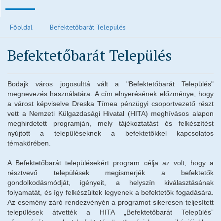
Polgármesteri köszöntő
Főoldal
Befektetőbarát Település
Járvánnyal kapcsolatos tájékoztatók
Befektetőbarát Település
Közvilágítás hibabejelentés
Elektronikus ügyintézés és letölthető kérelmek
Bodajk város jogosulttá vált a "Befektetőbarát Település"
Településrendezési eszközök
megnevezés használatára. A cím elnyerésének előzménye, hogy
Településkép
a várost képviselve Dreska Tímea pénzügyi csoportvezető részt
vett a Nemzeti Külgazdasági Hivatal (HITA) meghívásos alapon
Ivóvízzel kapcsolatos tájékoztatók
meghirdetett programján, mely tájékoztatást és felkészítést
Főépítész ügyfélfogadási rendje
nyújtott a településeknek a befektetőkkel kapcsolatos
témakörében.
Egészségügy
Egyházak
A Befektetőbarát településekért program célja az volt, hogy a
résztvevő települések megismerjék a befektetők
Idősek otthona
gondolkodásmódját, igényeit, a helyszín kiválasztásának
Oktatás, nevelés
folyamatát, és így felkészültek legyenek a befektetők fogadására.
Az esemény záró rendezvényén a programot sikeresen teljesített
Vendéglátás
települések átvették a HITA „Befektetőbarát Település”
Civil oldalak