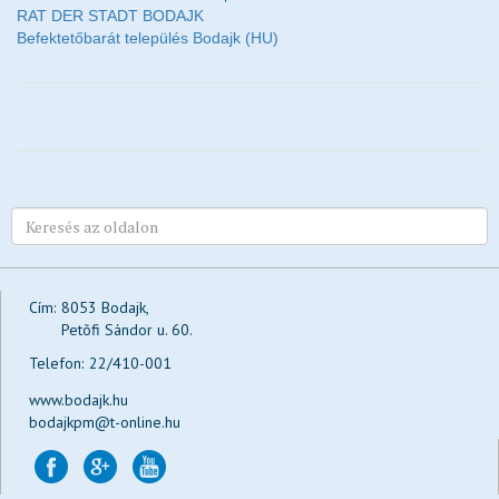
RAT DER STADT BODAJK
Befektetőbarát település Bodajk (HU)
Cím:
8053 Bodajk,
Petõfi Sándor u. 60.
Telefon:
22/410-001
www.bodajk.hu
bodajkpm@t-online.hu