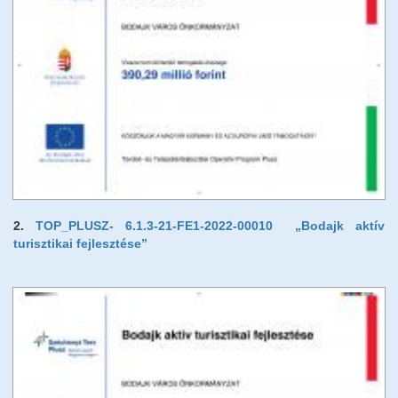
Testvérvárosok
Rendőrség
Közművelődés
Tervek, koncepciók, stratégiák, programok
Befektetőbarát Település
BSE
Közérdekű adatok megismerése
Impresszum
2.
TOP_PLUSZ- 6.1.3-21-FE1-2022-00010 „Bodajk aktív
turisztikai fejlesztése”