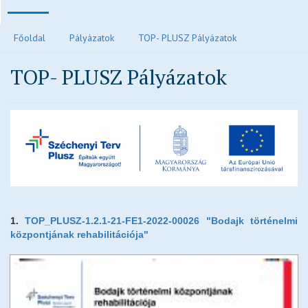
Polgármesteri köszöntő
Főoldal
Pályázatok
TOP- PLUSZ Pályázatok
Járvánnyal kapcsolatos tájékoztatók
TOP- PLUSZ Pályázatok
Közvilágítás hibabejelentés
Elektronikus ügyintézés és letölthető kérelmek
Településrendezési eszközök
Településkép
Ivóvízzel kapcsolatos tájékoztatók
Főépítész ügyfélfogadási rendje
Egészségügy
Egyházak
1.
TOP_PLUSZ-1.2.1-21-FE1-2022-00026 "Bodajk történelmi
központjának rehabilitációja"
Idősek otthona
Oktatás, nevelés
Vendéglátás
Civil oldalak