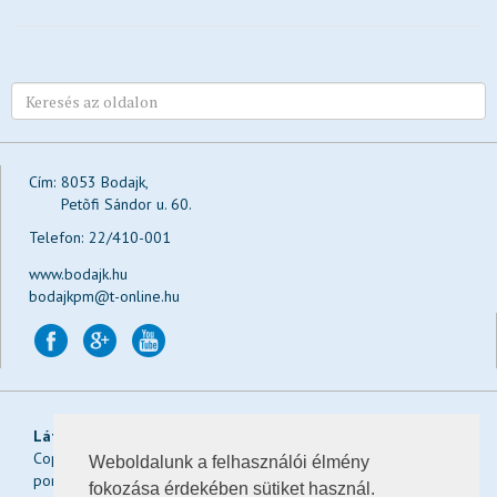
Testvérvárosok
Rendőrség
Közművelődés
Tervek, koncepciók, stratégiák, programok
Befektetőbarát Település
Cím:
8053 Bodajk,
BSE
Petõfi Sándor u. 60.
Közérdekű adatok megismerése
Telefon:
22/410-001
Impresszum
www.bodajk.hu
bodajkpm@t-online.hu
Látogatások:
Ma:
, a héten:
, a hónapban:
, összesen:
Copyright © 2026 Bodajk Város Önkormányzatának hivatalos
Weboldalunk a felhasználói élmény
portálja
fokozása érdekében sütiket használ.