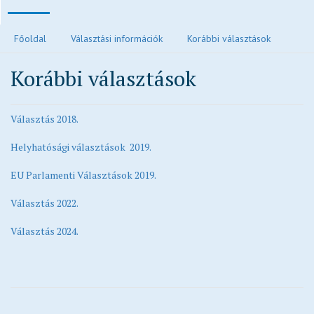
Polgármesteri köszöntő
Főoldal
Választási információk
Korábbi választások
Járvánnyal kapcsolatos tájékoztatók
Korábbi választások
Közvilágítás hibabejelentés
Elektronikus ügyintézés és letölthető kérelmek
Választás 2018.
Településrendezési eszközök
Településkép
Helyhatósági választások 2019.
Ivóvízzel kapcsolatos tájékoztatók
EU Parlamenti Választások 2019.
Főépítész ügyfélfogadási rendje
Választás 2022.
Egészségügy
Egyházak
Választás 2024.
Idősek otthona
Oktatás, nevelés
Vendéglátás
Civil oldalak