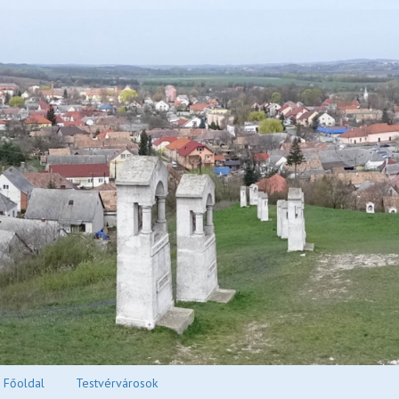
Főoldal
Testvérvárosok