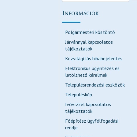
I
NFORMÁCIÓK
Polgármesteri köszöntő
Járvánnyal kapcsolatos
tájékoztatók
Közvilágítás hibabejelentés
Elektronikus ügyintézés és
letölthető kérelmek
Településrendezési eszközök
Településkép
Ivóvízzel kapcsolatos
tájékoztatók
Főépítész ügyfélfogadási
rendje