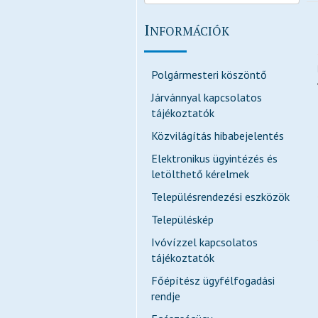
I
NFORMÁCIÓK
Polgármesteri köszöntő
Járvánnyal kapcsolatos
tájékoztatók
Közvilágítás hibabejelentés
Elektronikus ügyintézés és
letölthető kérelmek
Településrendezési eszközök
Településkép
Ivóvízzel kapcsolatos
tájékoztatók
Főépítész ügyfélfogadási
rendje