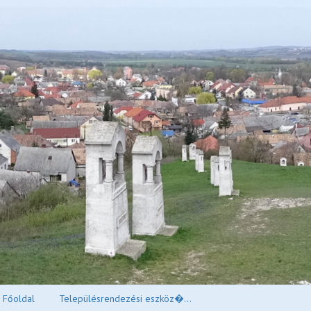
Főoldal
Településrendezési eszköz�...