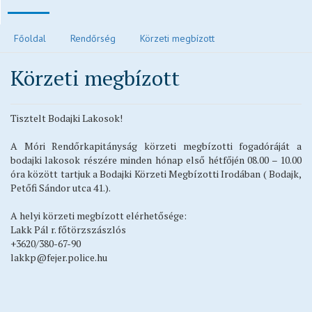
Polgármesteri köszöntő
Főoldal
Rendőrség
Körzeti megbízott
Járvánnyal kapcsolatos tájékoztatók
Körzeti megbízott
Közvilágítás hibabejelentés
Elektronikus ügyintézés és letölthető kérelmek
Tisztelt Bodajki Lakosok!
Településrendezési eszközök
Településkép
A Móri Rendőrkapitányság körzeti megbízotti fogadóráját a
bodajki lakosok részére minden hónap első hétfőjén 08.00 – 10.00
Ivóvízzel kapcsolatos tájékoztatók
óra között tartjuk a Bodajki Körzeti Megbízotti Irodában ( Bodajk,
Főépítész ügyfélfogadási rendje
Petőfi Sándor utca 41.).
Egészségügy
A helyi körzeti megbízott elérhetősége:
Egyházak
Lakk Pál r. főtörzszászlós
+3620/380-67-90
Idősek otthona
lakkp@fejer.police.hu
Oktatás, nevelés
Vendéglátás
Civil oldalak