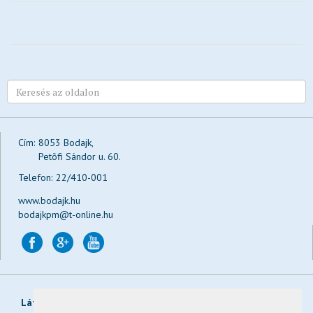
Testvérvárosok
Rendőrség
Közművelődés
Tervek, koncepciók, stratégiák, programok
Befektetőbarát Település
BSE
Közérdekű adatok megismerése
Cím:
8053 Bodajk,
Petõfi Sándor u. 60.
Impresszum
Telefon:
22/410-001
www.bodajk.hu
bodajkpm@t-online.hu
Látogatások:
Ma:
, a héten:
, a hónapban:
, összesen: