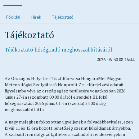
Polgármesteri köszöntő
Főoldal
Hírek
Tájékoztató
Járvánnyal kapcsolatos tájékoztatók
Tájékoztató
Közvilágítás hibabejelentés
Elektronikus ügyintézés és letölthető kérelmek
Tájékoztató hőségriadó meghosszabbításáról
Településrendezési eszközök
2026-06-30 08:16:44
Településkép
Ivóvízzel kapcsolatos tájékoztatók
Az Országos Helyettes Tisztifőorvosa HungaroMet Magyar
Főépítész ügyfélfogadási rendje
Meteorológiai Szolgáltató Nonprofit Zrt. előrejelzési adatait
Egészségügy
figyelembe véve az ország egész területére vonatkozóan 2026.
június 27-én (szombat) 00.00 órától elrendelt III. fokú
Egyházak
hőségriasztást 2026. július 01-én (szerda) 24.00 óráig
Idősek otthona
meghosszabbította.
Oktatás, nevelés
A nagy melegben fokozottan ügyeljenek a folyadékbevitelre, ezen
Vendéglátás
kívül 11 és 15 óra között lehetőség szerint húzódjanak árnyékba.
A szabadtéren dolgozók, illetve a szabadtéri rendezvényeken
Civil oldalak