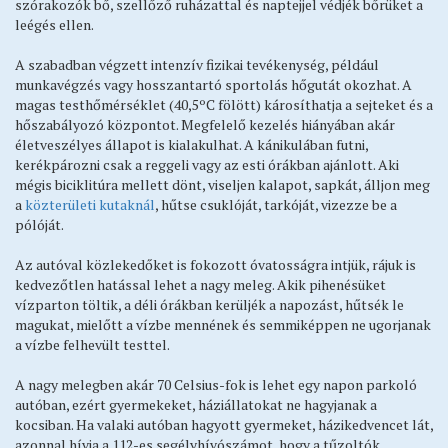
szórakozók bő, szellőző ruházattal és naptejjel védjék bőrüket a
Testvérvárosok
leégés ellen.
Rendőrség
A szabadban végzett intenzív fizikai tevékenység, például
Közművelődés
munkavégzés vagy hosszantartó sportolás hőgutát okozhat. A
magas testhőmérséklet (40,5ºC fölött) károsíthatja a sejteket és a
Tervek, koncepciók, stratégiák, programok
hőszabályozó központot. Megfelelő kezelés hiányában akár
Befektetőbarát Település
életveszélyes állapot is kialakulhat. A kánikulában futni,
kerékpározni csak a reggeli vagy az esti órákban ajánlott. Aki
BSE
mégis biciklitúra mellett dönt, viseljen kalapot, sapkát, álljon meg
Közérdekű adatok megismerése
a
közterületi kutaknál
, hűtse csuklóját, tarkóját, vizezze be a
pólóját.
Impresszum
Az autóval közlekedőket is fokozott óvatosságra intjük, rájuk is
kedvezőtlen hatással lehet a nagy meleg. Akik pihenésüket
vízparton töltik, a déli órákban kerüljék a napozást, hűtsék le
magukat, mielőtt a vízbe mennének és semmiképpen ne ugorjanak
a vízbe felhevült testtel.
A nagy melegben akár 70 Celsius-fok is lehet egy napon parkoló
autóban, ezért gyermekeket, háziállatokat ne hagyjanak a
kocsiban. Ha valaki autóban hagyott gyermeket, házikedvencet lát,
azonnal hívja a 112-es segélyhívószámot, hogy a tűzoltók