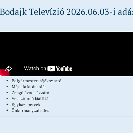
Bodajk Televízió 2026.06.03-i adá
Polgármesteri tájékoztató
Májusfa kitáncolás
Zengő óvoda évzáró
Vesszőfonó kiállítás
Egyházi percek
Önkormányzati ülés