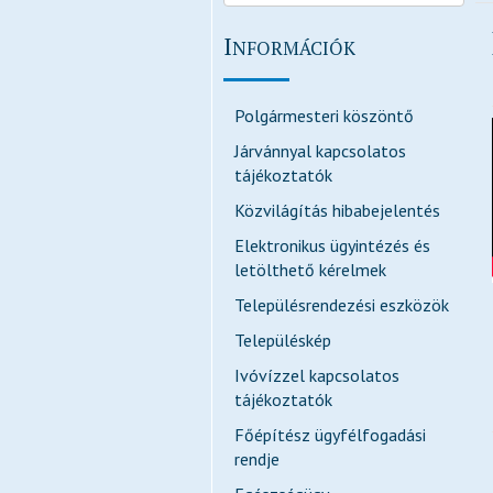
I
NFORMÁCIÓK
Polgármesteri köszöntő
Járvánnyal kapcsolatos
tájékoztatók
Közvilágítás hibabejelentés
Elektronikus ügyintézés és
letölthető kérelmek
Településrendezési eszközök
Településkép
Ivóvízzel kapcsolatos
tájékoztatók
Főépítész ügyfélfogadási
rendje