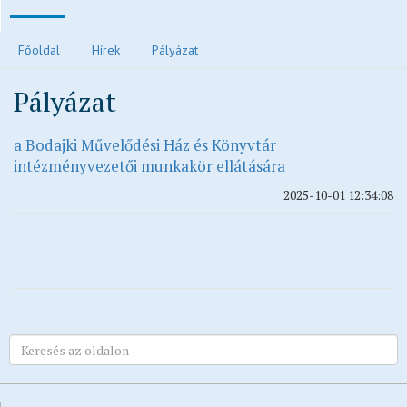
Polgármesteri köszöntő
Főoldal
Hírek
Pályázat
Járvánnyal kapcsolatos tájékoztatók
Pályázat
Közvilágítás hibabejelentés
Elektronikus ügyintézés és letölthető kérelmek
a Bodajki Művelődési Ház és Könyvtár
Településrendezési eszközök
intézményvezetői munkakör ellátására
Településkép
2025-10-01 12:34:08
Ivóvízzel kapcsolatos tájékoztatók
Főépítész ügyfélfogadási rendje
Egészségügy
Egyházak
Idősek otthona
Oktatás, nevelés
Vendéglátás
Civil oldalak