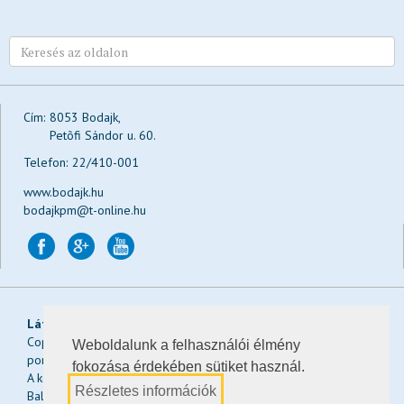
Cím:
8053 Bodajk,
Petõfi Sándor u. 60.
Telefon:
22/410-001
www.bodajk.hu
bodajkpm@t-online.hu
Látogatások:
Ma:
, a héten:
, a hónapban:
, összesen:
Copyright © 2026 Bodajk Város Önkormányzatának hivatalos
Weboldalunk a felhasználói élmény
portálja
fokozása érdekében sütiket használ.
A képeket a weboldalra Keserű Gergő, Salgói János és Kiss
Részletes információk
Balázs biztosította.