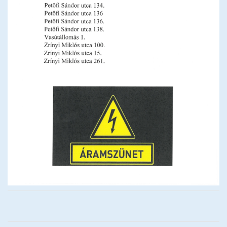
Testvérvárosok
Rendőrség
Közművelődés
Tervek, koncepciók, stratégiák, programok
Befektetőbarát Település
BSE
Közérdekű adatok megismerése
Impresszum