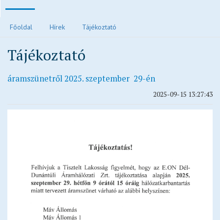
Polgármesteri köszöntő
Főoldal
Hírek
Tájékoztató
Járvánnyal kapcsolatos tájékoztatók
Tájékoztató
Közvilágítás hibabejelentés
Elektronikus ügyintézés és letölthető kérelmek
áramszünetről 2025. szeptember 29-én
Településrendezési eszközök
2025-09-15 13:27:43
Településkép
Ivóvízzel kapcsolatos tájékoztatók
Főépítész ügyfélfogadási rendje
Egészségügy
Egyházak
Idősek otthona
Oktatás, nevelés
Vendéglátás
Civil oldalak