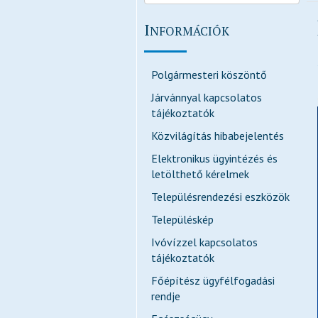
I
NFORMÁCIÓK
Polgármesteri köszöntő
Járvánnyal kapcsolatos
tájékoztatók
Közvilágítás hibabejelentés
Elektronikus ügyintézés és
letölthető kérelmek
Településrendezési eszközök
Településkép
Ivóvízzel kapcsolatos
tájékoztatók
Főépítész ügyfélfogadási
rendje