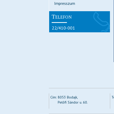
Impresszum
T
ELEFON
22/410-001
Cím:
8053 Bodajk,
T
Petõfi Sándor u. 60.