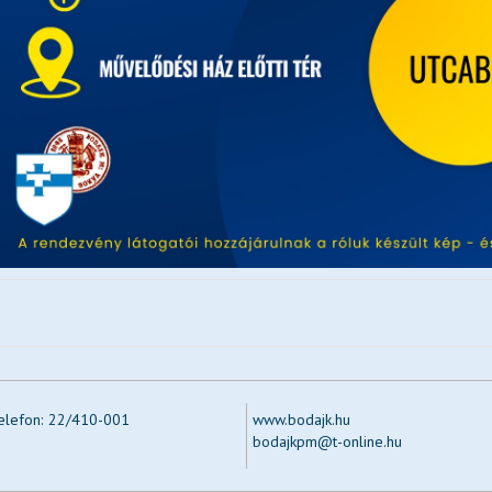
elefon:
22/410-001
www.bodajk.hu
bodajkpm@t-online.hu