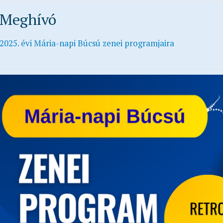
Meghívó
2025. évi Mária-napi Búcsú zenei programjaira