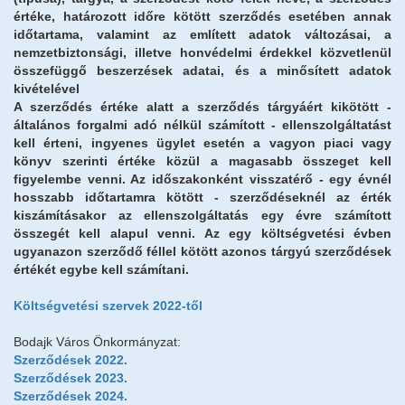
értéke, határozott időre kötött szerződés esetében annak
időtartama, valamint az említett adatok változásai, a
nemzetbiztonsági, illetve honvédelmi érdekkel közvetlenül
összefüggő beszerzések adatai, és a minősített adatok
kivételével
A szerződés értéke alatt a szerződés tárgyáért kikötött -
általános forgalmi adó nélkül számított - ellenszolgáltatást
kell érteni, ingyenes ügylet esetén a vagyon piaci vagy
könyv szerinti értéke közül a magasabb összeget kell
figyelembe venni. Az időszakonként visszatérő - egy évnél
hosszabb időtartamra kötött - szerződéseknél az érték
kiszámításakor az ellenszolgáltatás egy évre számított
összegét kell alapul venni. Az egy költségvetési évben
ugyanazon szerződő féllel kötött azonos tárgyú szerződések
értékét egybe kell számítani.
Költségvetési szervek 2022-től
Bodajk Város Önkormányzat:
Szerződések 2022.
Szerződések 2023.
Szerződések 2024.