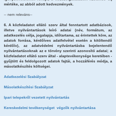
mértéke, az abból adott kedvezmények.
-- nem releváns--
6. A közfeladatot ellátó szerv által fenntartott adatbázisok,
illetve nyilvántartások leíró adatai (név, formátum, az
adatkezelés célja, jogalapja, időtartama, az érintettek köre, az
adatok forrása, kérdőíves adatfelvétel esetén a kitöltendő
kérdőív), az adatvédelmi nyilvántartásba bejelentendő
nyilvántartásoknak az e törvény szerinti azonosító adatai; a
közfeladatot ellátó szerv által - alaptevékenysége keretében -
gyűjtött és feldolgozott adatok fajtái, a hozzáférés módja, a
másolatkészítés költségei.
Adatkezelési Szabályzat
Másolatkészítési Szabályzat
Ipari telepekről vezetett nyilvántartás
Kereskedelmi tevékenységet végzők nyilvántartása