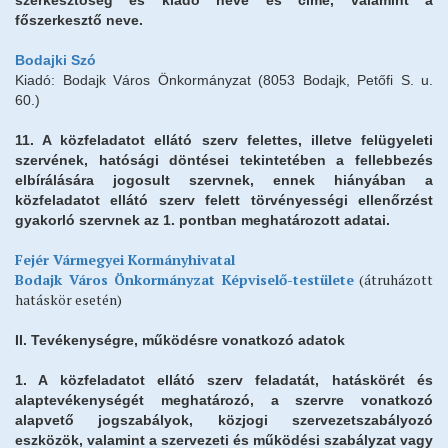
szerkesztőség és kiadó neve és címe, valamint a
főszerkesztő neve.
Bodajki Szó
Kiadó: Bodajk Város Önkormányzat (8053 Bodajk, Petőfi S. u.
60.)
11. A közfeladatot ellátó szerv felettes, illetve felügyeleti
szervének, hatósági döntései tekintetében a fellebbezés
elbírálására jogosult szervnek, ennek hiányában a
közfeladatot ellátó szerv felett törvényességi ellenőrzést
gyakorló szervnek az 1. pontban meghatározott adatai.
Fejér Vármegyei Kormányhivatal
Bodajk Város Önkormányzat Képviselő-testülete
(átruházott
hatáskör esetén)
II. Tevékenységre, működésre vonatkozó adatok
1. A közfeladatot ellátó szerv feladatát, hatáskörét és
alaptevékenységét meghatározó, a szervre vonatkozó
alapvető jogszabályok, közjogi szervezetszabályozó
eszközök, valamint a szervezeti és működési szabályzat vagy