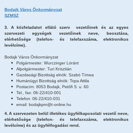
Testvérvárosok
Bodajk Város Önkormányzat
SZMSZ
Rendőrség
Közművelődés
3.
A közfeladatot ellátó szerv vezetőinek és az egyes
szervezeti egységek vezetőinek neve, beosztása,
Tervek, koncepciók, stratégiák, programok
elérhetősége (telefon- és telefaxszáma, elektronikus
Befektetőbarát Település
levélcíme).
BSE
Bodajk Város Önkormányzat
Közérdekű adatok megismerése
Polgármester: Wurczinger Lóránt
Impresszum
Alpolgármester: Turi Krisztián
Gazdasági Bizottság elnök: Szabó Tímea
Humánügyi Bizottság elnök: Topa Attila
Postacím: 8053 Bodajk, Petőfi S. u. 60.
Tel., fax: 06-22/410-001
Telefon: 06-22/410-031
email: bodajkpm@t-online.hu
4. A szervezeten belül illetékes ügyfélkapcsolati vezető neve,
elérhetősége (telefon- és telefaxszáma, elektronikus
levélcíme) és az ügyfélfogadási rend.