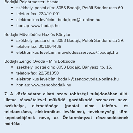
Bodajki Polgármesteri Hivatal
székhely, postai cím: 8053 Bodajk, Petõfi Sándor utca 60.
telefon-fax: 22/410-001
elektronikus levélcím: bodajkpm@t-online.hu
honlap: www.bodajk.hu
Bodajki Művelődési Ház és Könytár
székhely, postai cím: 8053 Bodajk, Petõfi Sándor utca 39.
telefon-fax: 30/1904486
elektronikus levélcím: muvelodesszervezo@bodajk.hu
Bodajki Zengő Óvoda - Mini Bölcsőde
székhely, postai cím: 8053 Bodajk, Bányász ltp. 15.
telefon-fax: 22/581050
elektronikus levélcím: bodajk@zengoovoda.t-online.hu
honlap: www.zengobodajk.hu
7. A közfeladatot ellátó szerv többségi tulajdonában álló,
illetve részvételével működő gazdálkodó szervezet neve,
székhelye, elérhetősége (postai címe, telefon- és
telefaxszáma, elektronikus levélcíme), tevékenységi köre,
képviselőjének neve, az Önkormányzat részesedésének
mértéke.