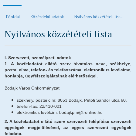
Polgármesteri köszöntő
Főoldal
Közérdekű adatok
Nyilvános közzétételi list...
Járvánnyal kapcsolatos tájékoztatók
Nyilvános közzétételi lista
Közvilágítás hibabejelentés
Elektronikus ügyintézés és letölthető kérelmek
Településrendezési eszközök
I. Szervezeti, személyzeti adatok
Településkép
1.
A közfeladatot ellátó szerv hivatalos neve, székhelye,
postai címe, telefon- és telefaxszáma, elektronikus levélcíme,
Ivóvízzel kapcsolatos tájékoztatók
honlapja, ügyfélszolgálatának elérhetőségei.
Főépítész ügyfélfogadási rendje
Bodajk Város Önkormányzat
Egészségügy
Egyházak
székhely, postai cím: 8053 Bodajk, Petõfi Sándor utca 60.
Idősek otthona
telefon-fax: 22/410-001
elektronikus levélcím: bodajkpm@t-online.hu
Oktatás, nevelés
2. A közfeladatot ellátó szerv szervezeti felépítése szervezeti
Vendéglátás
egységek megjelölésével, az egyes szervezeti egységek
feladata.
Civil oldalak