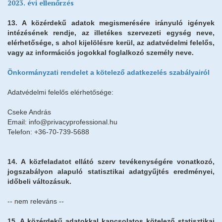
2023. évi ellenőrzés
13. A közérdekű adatok megismerésére irányuló igények
intézésének rendje, az illetékes szervezeti egység neve,
elérhetősége, s ahol kijelölésre kerül, az adatvédelmi felelős,
vagy az információs jogokkal foglalkozó személy neve.
Önkormányzati rendelet a kötelező adatkezelés szabályairól
Adatvédelmi felelős elérhetősége:
Cseke András
Email: info@privacyprofessional.hu
Telefon: +36-70-739-5688
14. A közfeladatot ellátó szerv tevékenységére vonatkozó,
jogszabályon alapuló statisztikai adatgyűjtés eredményei,
időbeli változásuk.
-- nem releváns --
15. A közérdekű adatokkal kapcsolatos kötelező statisztikai