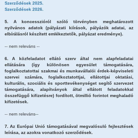
Szerződések 2025.
Szerződések 2026.
5. A koncesszióról szóló törvényben meghatározott
nyilvános adatok (pályázati kiírások, pályázók adatai, az
elbírálásról készített emlékeztetők, pályázat eredménye).
-- nem releváns --
6. A közfeladatot ellátó szerv által nem alapfeladatai
ellátására (így különösen egyesület támogatására,
foglalkoztatottai szakmai és munkavállalói érdek-képviseleti
szervei számára, foglalkoztatottjai, ellátottjai oktatási,
kulturális, szociális és sporttevékenységet segítő szervezet
támogatására, alapítványok által ellátott feladatokkal
összefüggő kifizetésre) fordított, ötmillió forintot meghaladó
kifizetések.
-- nem releváns--
7. Az Európai Unió támogatásával megvalósuló fejlesztések
leírása, az azokra vonatkozó szerződések.