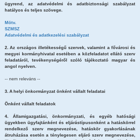
ügyrend, az adatvédelmi és adatbiztonsági szabályzat
hatályos és teljes szövege.
Mötv.
SZMSZ
Adatvédelmi és adatkezelési szabályzat
2. Az országos illetékességű szervek, valamint a fővárosi és
megyei kormányhivatal esetében a közfeladatot ellátó szerv
feladatáról, tevékenységéről szóló tájékoztató magyar és
angol nyelven.
-- nem releváns --
3. A helyi önkormányzat önként vállalt feladatai
Önként vállalt feladatok
4. Államigazgatási, önkormányzati, és egyéb hatósági
ügyekben ügyfajtánként és eljárástípusonként a hatáskörrel
rendelkező szerv megnevezése, hatáskör gyakorlásának
átruházása esetén a ténylegesen eljáró szerv megnevezése,