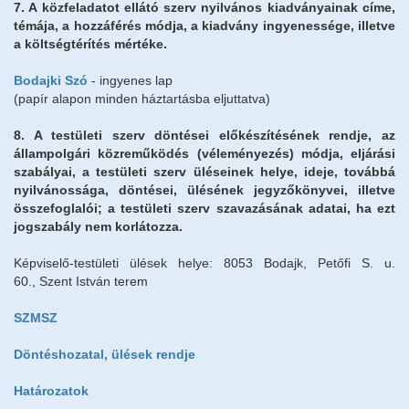
7. A közfeladatot ellátó szerv nyilvános kiadványainak címe,
témája, a hozzáférés módja, a kiadvány ingyenessége, illetve
a költségtérítés mértéke.
Bodajki Szó
- ingyenes lap
(papír alapon minden háztartásba eljuttatva)
8. A testületi szerv döntései előkészítésének rendje, az
állampolgári közreműködés (véleményezés) módja, eljárási
szabályai, a testületi szerv üléseinek helye, ideje, továbbá
nyilvánossága, döntései, ülésének jegyzőkönyvei, illetve
összefoglalói; a testületi szerv szavazásának adatai, ha ezt
jogszabály nem korlátozza.
Képviselő-testületi ülések helye: 8053 Bodajk, Petőfi S. u.
60., Szent István terem
SZMSZ
Döntéshozatal, ülések rendje
Határozatok