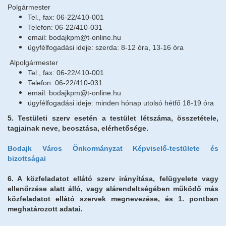
Polgármester
Tel., fax: 06-22/410-001
Telefon: 06-22/410-031
email: bodajkpm@t-online.hu
ügyfélfogadási ideje: szerda: 8-12 óra, 13-16 óra
Alpolgármester
Tel., fax: 06-22/410-001
Telefon: 06-22/410-031
email: bodajkpm@t-online.hu
ügyfélfogadási ideje: minden hónap utolsó hétfő 18-19 óra
5.
Testületi szerv esetén a testület létszáma, összetétele,
tagjainak neve, beosztása, elérhetősége.
Bodajk Város Önkormányzat Képviselő-testülete és
bizottságai
6. A közfeladatot ellátó szerv irányítása, felügyelete vagy
ellenőrzése alatt álló, vagy alárendeltségében működő más
közfeladatot ellátó szervek megnevezése, és 1. pontban
meghatározott adatai.