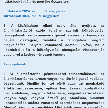
juttatások fajtája és mértéke összesítve.
Juttatások 2024. év I., II, III. negyedév
Juttatások 2024. évi IV. negyedév
3. A közfeladatot ellátó szerv által nyújtott, az
államháztartásról szóló törvény szerinti költségvetési
támogatások kedvezményezettjeinek nevére, a támogatás
céljára, összegére, továbbá a támogatási program
megvalósítási helyére vonatkozó adatok, kivéve, ha a
közzététel előtt a költségvetési támogatást visszavonják
vagy arról a kedvezményezett lemond.
Támogatások
4. Az államháztartás pénzeszközei felhasználásával, az
államháztartáshoz tartozó vagyonnal történő gazdálkodással
összefüggő, ötmillió forintot elérő vagy azt meghaladó
értékű árubeszerzésre, építési beruházásra, szolgáltatás
megrendelésre, vagyonértékesítésre, vagyonhasznosításra,
vagyon vagy vagyoni értékű jog átadására, valamint
koncesszióba adásra vonatkozó szerződések megnevezése
(típusa), tárgya, a szerződést kötő felek neve, a szerződés