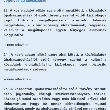
Jogorvoslati tájékoztatás
23. A közfeladatot ellátó szerv által megkötött, a közadatok
újrahasznosításáról szóló törvény szerint kötött kizárólagos
jogot biztosító megállapodások szerződő feleinek
megjelölése, a kizárólagosság időtartamának, tárgyának,
valamint a megállapodás egyéb lényeges elemeinek
megjelölése.
-- nem releváns --
24.
A közfeladatot ellátó szerv által kötött, a közfeladatok
újrahasznosításáról szóló törvény szerint a kulturális
közadatok digitalizálására kizárólagos jogot biztosító
megállapodások szövege.
-- nem releváns --
25.
A közadatok újrahasznosításáról szóló törvény szerinti
azon jogszabály, közjogi szervezetszabályozó eszköz,
közszolgáltatási szerződés vagy más kötelező erővel bíró
dokumentum (vagy az annak elérhetőségére mutató
hivatkozás), amely az újrahasznosítás céljából rendelkezésre