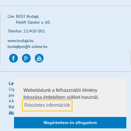
Cím:
8053 Bodajk,
Petõfi Sándor u. 60.
Telefon:
22/410-001
www.bodajk.hu
bodajkpm@t-online.hu
Látogatások:
Ma:
, a héten:
, a hónapban:
, összesen:
Copyright © 2026 Bodajk Város Önkormányzatának hivatalos
Weboldalunk a felhasználói élmény
portálja
fokozása érdekében sütiket használ.
A képeket a weboldalra Keserű Gergő, Salgói János és Kiss
Részletes információk
Balázs biztosította.
Akadálymentesítési nyilatkozat
Design & CMS:
Megértettem és elfogadom